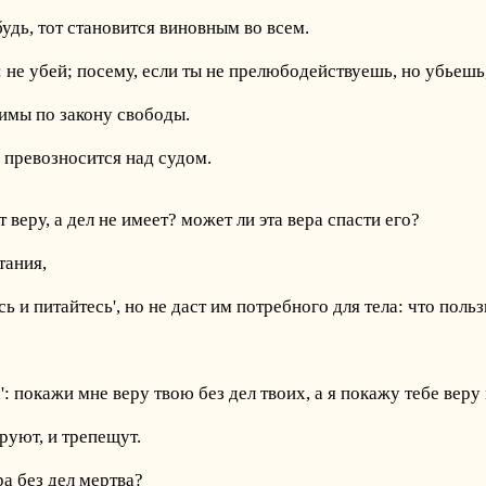
удь, тот становится виновным во всем.
: не убей; посему, если ты не прелюбодействуешь, но убьешь
димы по закону свободы.
 превозносится над судом.
т веру, а дел не имеет? может ли эта вера спасти его?
тания,
сь и питайтесь', но не даст им потребного для тела: что поль
': покажи мне веру твою без дел твоих, а я покажу тебе веру
руют, и трепещут.
ра без дел мертва?