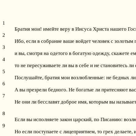
1
Братия мои! имейте веру в Иисуса Христа нашего Госп
2
Ибо, если в собрание ваше войдет человек с золотым 
3
и вы, смотря на одетого в богатую одежду, скажете ему
4
то не пересуживаете ли вы в себе и не становитесь л
5
Послушайте, братия мои возлюбленные: не бедных ли
6
А вы презрели бедного. Не богатые ли притесняют вас,
7
Не они ли бесславят доброе имя, которым вы называе
8
Если вы исполняете закон царский, по Писанию: возлю
9
Но если поступаете с лицеприятием, то грех делаете,