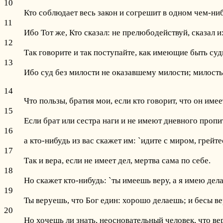
10
Кто соблюдает весь закон и согрешит в одном чем-ниб
11
Ибо Тот же, Кто сказал: не прелюбодействуй, сказал и
12
Так говорите и так поступайте, как имеющие быть су
13
Ибо суд без милости не оказавшему милости; милость
14
Что пользы, братия мои, если кто говорит, что он имее
15
Если брат или сестра наги и не имеют дневного пропи
16
а кто-нибудь из вас скажет им: `идите с миром, грейте
17
Так и вера, если не имеет дел, мертва сама по себе.
18
Но скажет кто-нибудь: `ты имеешь веру, а я имею дела
19
Ты веруешь, что Бог един: хорошо делаешь; и бесы ве
20
Но хочешь ли знать, неосновательный человек, что ве