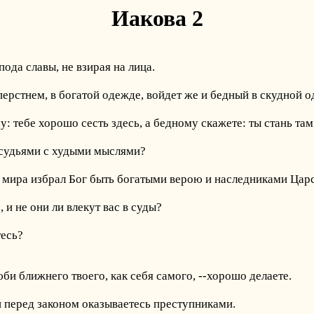
Иакова 2
ода славы, не взирая на лица.
перстнем, в богатой одежде, войдет же и бедный в скудной о
: тебе хорошо сесть здесь, а бедному скажете: ты стань там, 
и судьями с худыми мыслями?
 мира избрал Бог быть богатыми верою и наследниками Цар
 и не они ли влекут вас в суды?
тесь?
би ближнего твоего, как себя самого, --хорошо делаете.
 и перед законом оказываетесь преступниками.