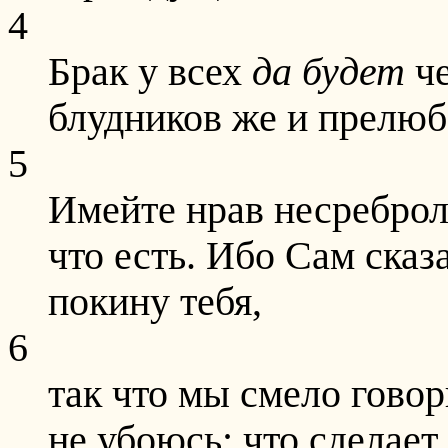
4
Брак у всех
да будет
че
блудников же и прелюбо
5
Имейте нрав несреброл
что есть. Ибо Сам сказа
покину тебя,
6
так что мы смело гово
не убоюсь: что сделает