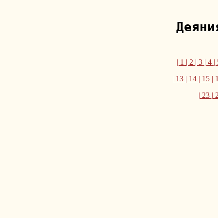
Деяни
| 1
| 2
| 3
| 4
|
| 13
| 14
| 15
| 
| 23
| 