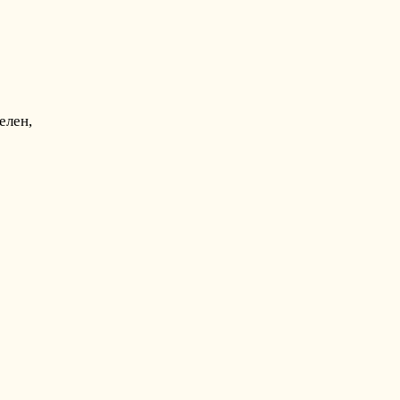
елен,