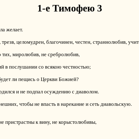
1-е Тимофею 3
ла желает.
трезв, целомудрен, благочинен, честен, страннолюбив, учит
но тих, миролюбив, не сребролюбив,
й в послушании со всякою честностью;
 будет ли пещись о Церкви Божией?
рдился и не подпал осуждению с диаволом.
нешних, чтобы не впасть в нарекание и сеть диавольскую.
не пристрастны к вину, не корыстолюбивы,