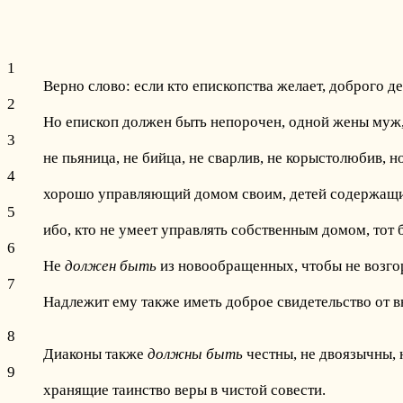
1
Верно слово: если кто епископства желает, доброго де
2
Но епископ должен быть непорочен, одной жены муж, 
3
не пьяница, не бийца, не сварлив, не корыстолюбив, 
4
хорошо управляющий домом своим, детей содержащи
5
ибо, кто не умеет управлять собственным домом, тот
6
Не
должен быть
из новообращенных, чтобы не возго
7
Надлежит ему также иметь доброе свидетельство от в
8
Диаконы также
должны быть
честны, не двоязычны, 
9
хранящие таинство веры в чистой совести.