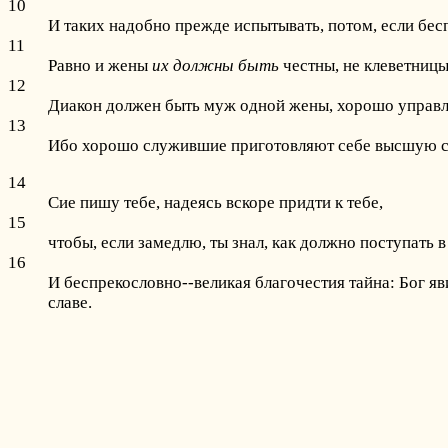
10
И таких надобно прежде испытывать, потом, если бе
11
Равно и жены
их должны быть
честны, не клеветницы,
12
Диакон должен быть муж одной жены, хорошо управ
13
Ибо хорошо служившие приготовляют себе высшую сте
14
Сие пишу тебе, надеясь вскоре придти к тебе,
15
чтобы, если замедлю, ты знал, как должно поступать 
16
И беспрекословно--великая благочестия тайна: Бог яв
славе.